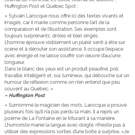
Huffington Post et Québec Spot :
« Sylvain Larocque nous offre ici des textes vivants et
imagés, car il manie comme personne l’art de la
comparaison et de l’illustration. Ses exemples sont
toujours surprenants, drôles et bien singés.
L’homme éprouve visiblement un plaisir senti à être sur
scène et à dérouter son assistance. Il occupe l’espace
avec énergie et ne laisse souffrir son œuvre d’aucune
longueur.
Dans le blanc des yeux est un produit peaufiné, poli,
travaillé, intelligent et, oui, lumineux, qui débouche sur un
humour de réflexion comme on n’en entend que peu
souvent au Québec. »
– Huffington Post
« Surnommé le magicien des mots, Larocque a prouvé
plusieurs fois qu’il n’a pas perdu la main. Il a repris un
poème de La Fontaine en le triturant à sa manière.
L’humoriste manie la langue avec doigté, n’hésite pas à
utiliser des expressions sorties d’une boîte à surprise. «Je